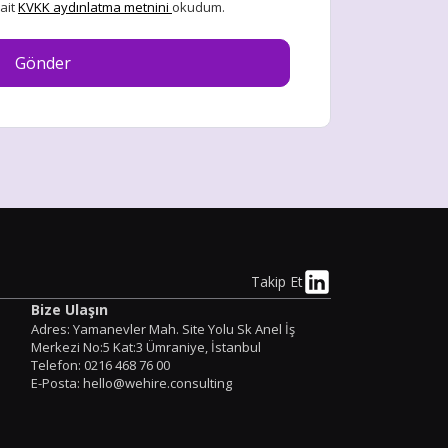
 ait
KVKK aydınlatma metnini
okudum.
Takip Et
Bize Ulaşın
Adres: Yamanevler Mah. Site Yolu Sk Anel İş
Merkezi No:5 Kat:3 Ümraniye, İstanbul
Telefon: 0216 468 76 00
E-Posta: hello@wehire.consulting