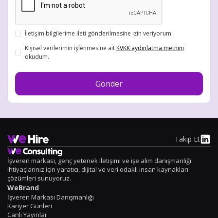
İletişim bilgilerime ileti gönderilmesine izin veriyorum.
Kişisel verilerimin işlenmesine ait
KVKK aydınlatma metnini
okudum.
Takip Et
İşveren markası, genç yetenek iletişimi ve işe alım danışmanlığı
ihtiyaçlarınız için yaratıcı, dijital ve veri odaklı insan kaynakları
çözümleri sunuyoruz.
WeBrand
İşveren Markası Danışmanlığı
Kariyer Günleri
Canlı Yayınlar