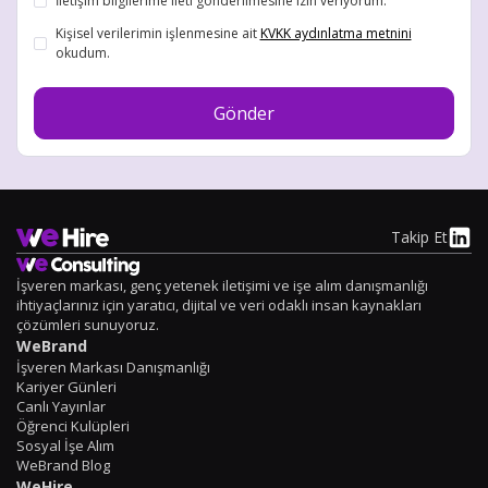
İletişim bilgilerime ileti gönderilmesine izin veriyorum.
Kişisel verilerimin işlenmesine ait
KVKK aydınlatma metnini
okudum.
Takip Et
İşveren markası, genç yetenek iletişimi ve işe alım danışmanlığı
ihtiyaçlarınız için yaratıcı, dijital ve veri odaklı insan kaynakları
çözümleri sunuyoruz.
WeBrand
İşveren Markası Danışmanlığı
Kariyer Günleri
Canlı Yayınlar
Öğrenci Kulüpleri
Sosyal İşe Alım
WeBrand Blog
WeHire