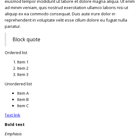
eiusmod tempor incididunt ut labore et dolore magna aliqua. Ut enim
ad minim veniam, quis nostrud exercitation ullamco laboris nisi ut
aliquip ex ea commodo consequat. Duis aute irure dolor in
reprehenderit in voluptate velit esse cillum dolore eu fugiat nulla
pariatur.
Block quote
Ordered list
Item 1
Item 2
Item 3
Unordered list
Item A
Item B
Item C
Text link
Bold text
Emphasis