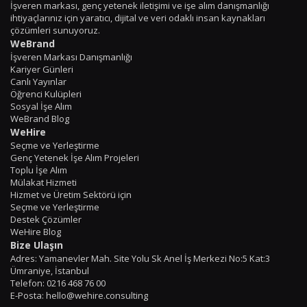
İşveren markası, genç yetenek iletişimi ve işe alım danışmanlığı
ihtiyaçlarınız için yaratıcı, dijital ve veri odaklı insan kaynakları
çözümleri sunuyoruz.
WeBrand
İşveren Markası Danışmanlığı
Kariyer Günleri
Canlı Yayınlar
Öğrenci Kulüpleri
Sosyal İşe Alım
WeBrand Blog
WeHire
Seçme ve Yerleştirme
Genç Yetenek İşe Alım Projeleri
Toplu İşe Alım
Mülakat Hizmeti
Hizmet ve Üretim Sektörü için
Seçme ve Yerleştirme
Destek Çözümler
WeHire Blog
Bize Ulaşın
Adres: Yamanevler Mah. Site Yolu Sk Anel İş Merkezi No:5 Kat:3
Ümraniye, İstanbul
Telefon: 0216 468 76 00
E-Posta: hello@wehire.consulting