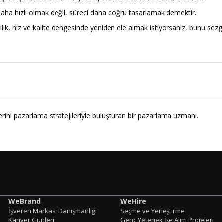
aha hızlı olmak değil, süreci daha doğru tasarlamak demektir.
lilik, hız ve kalite dengesinde yeniden ele almak istiyorsanız, bunu sezgi
ini pazarlama stratejileriyle buluşturan bir pazarlama uzmanı.
WeBrand
WeHire
İşveren Markası Danışmanlığı
Seçme ve Yerleştirme
Kariyer Günleri
Genç Yetenek İşe Alım Projeleri