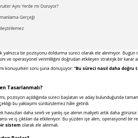
ruiter Aynı Yerde mi Duruyor?
amanlama Gerçeği
ileştirilemez
rtık yalnızca bir pozisyonu doldurma süreci olarak ele alınmıyor. Bugün 
ını ve operasyonel verimliliğini doğrudan etkileyen stratejik bir karar al
ımı konuşurken soru şuna dönüşüyor:
“Bu süreci nasıl daha doğru ta
den Tasarlanmalı?
şımı, pozisyon açıldığında süreci başlatan ve aday bulunduğunda tama
ekliği bu yaklaşımı sürdürülemez hâle getirdi.
k havuzları daha sınırlı ve yanlış işe alımın maliyeti artık daha görünür
sı ve iş çıktıları da etkileniyor. Bu yüzden işe alım, operasyonel bir re
bir sistem
olarak ele alınmalı.