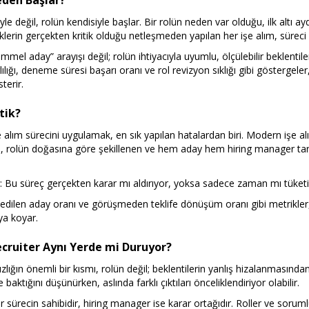
eden Başlar?
e değil, rolün kendisiyle başlar. Bir rolün neden var olduğu, ilk altı ay
iklerin gerçekten kritik olduğu netleşmeden yapılan her işe alım, süreci 
l aday” arayışı değil; rolün ihtiyacıyla uyumlu, ölçülebilir beklentiler
lılığı, deneme süresi başarı oranı ve rol revizyon sıklığı gibi göstergel
terir.
tik?
şe alım sürecini uygulamak, en sık yapılan hatalardan biri. Modern işe a
, rolün doğasına göre şekillenen ve hem aday hem hiring manager tara
: Bu süreç gerçekten karar mı aldırıyor, yoksa sadece zaman mı tüket
edilen aday oranı ve görüşmeden teklife dönüşüm oranı gibi metrikler,
aya koyar.
cruiter Aynı Yerde mi Duruyor?
lığın önemli bir kısmı, rolün değil; beklentilerin yanlış hizalanmasında
aktığını düşünürken, aslında farklı çıktıları önceliklendiriyor olabilir.
 sürecin sahibidir, hiring manager ise karar ortağıdır. Roller ve soruml