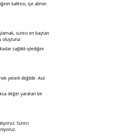
ğinin kalitesi, işe alımın
başlamak, süreci en baştan
u oluşturur.
dar sağlıklı işlediğini
k yeterli değildir. Asıl
yoksa değer yaratan bir
lıyoruz. Süreci
anıyoruz.