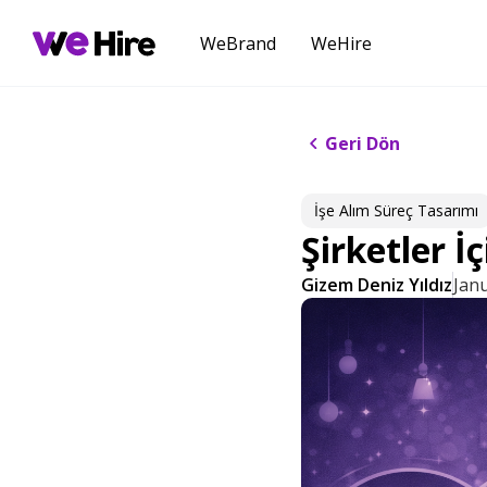
WeBrand
WeHire
Geri Dön
İşe Alım ​Süreç Tasarımı​
Şirketler İ
Gizem Deniz Yıldız
Janu