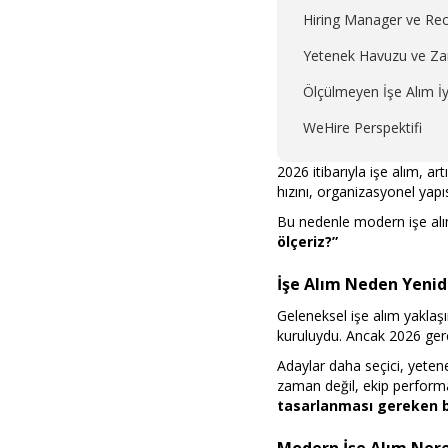
Hiring Manager ve Rec
Yetenek Havuzu ve Z
Ölçülmeyen İşe Alım İy
WeHire Perspektifi
2026 itibarıyla işe alım, a
hızını, organizasyonel yapıs
Bu nedenle modern işe al
ölçeriz?”
İşe Alım Neden Yeni
Geleneksel işe alım yakla
kuruluydu. Ancak 2026 gerç
Adaylar daha seçici, yetene
zaman değil, ekip performan
tasarlanması gereken 