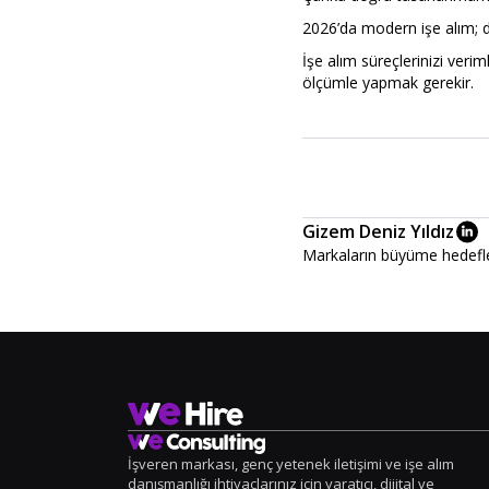
2026’da modern işe alım; d
İşe alım süreçlerinizi verim
ölçümle yapmak gerekir.
Gizem Deniz Yıldız
Markaların büyüme hedefler
İşveren markası, genç yetenek iletişimi ve işe alım
danışmanlığı ihtiyaçlarınız için yaratıcı, dijital ve