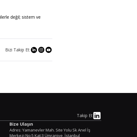
lerle değil; sistem ve
Bizi Takip Et:
Takip Et
Bize Ulaşın
Adres: Yamanevler Mah. Site Yolu Sk Anel İş
Merkezi No:5 Kat:3 Ümraniye, İstanbul