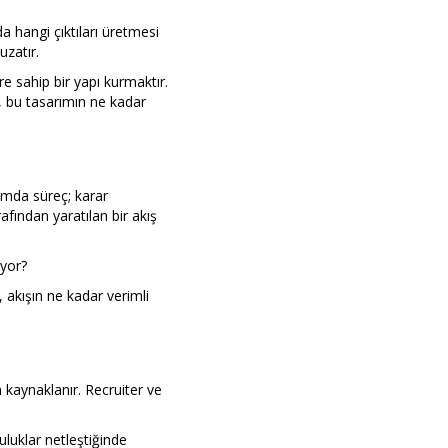
da hangi çıktıları üretmesi
uzatır.
e sahip bir yapı kurmaktır.
er, bu tasarımın ne kadar
lımda süreç; karar
fından yaratılan bir akış
iyor?
 akışın ne kadar verimli
n kaynaklanır. Recruiter ve
uluklar netleştiğinde