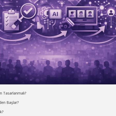
n Tasarlanmalı?
den Başlar?
ik?