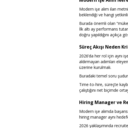
Modern İşe Alım Ner
Modern işe alım ilan metniyl
beklendiği ve hangi yetkinl
Burada önemli olan “mükemme
İlk altı ay performans tutar
doğru yapıldığını açıkça gös
Süreç Akışı Neden Kri
2026’da her rol için aynı i
aldırmayan adımları eleyen
üzerine kurulmalı.
Buradaki temel soru şudur
Time-to-hire, süreçte kayb
çalıştığını net biçimde ort
Hiring Manager ve Re
Modern işe alımda başarısız
hiring manager aynı hedefe b
2026 yaklaşımında recruiter