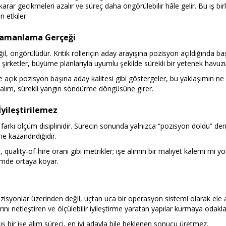
, karar gecikmeleri azalır ve süreç daha öngörülebilir hâle gelir. Bu iş birli
n etkiler.
Zamanlama Gerçeği
il, öngörülüdür. Kritik rolleriçin aday arayışına pozisyon açıldığında 
 şirketler, büyüme planlarıyla uyumlu şekilde sürekli bir yetenek havuz
e açık pozisyon başına aday kalitesi gibi göstergeler, bu yaklaşımın ne ka
 alım, sürekli yangın söndürme döngüsüne girer.
yileştirilemez
 farkı ölçüm disiplinidir. Sürecin sonunda yalnızca “pozisyon doldu” deme
ne kazandırdığıdır.
, quality-of-hire oranı gibi metrikler; işe alımın bir maliyet kalemi mi 
imde ortaya koyar.
ozisyonlar üzerinden değil, uçtan uca bir operasyon sistemi olarak ele a
rını netleştiren ve ölçülebilir iyileştirme yaratan yapılar kurmaya odakl
bir işe alım süreci, en iyi adayla bile beklenen sonucu üretmez.