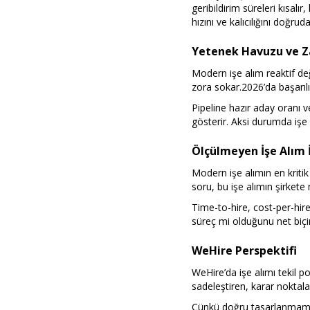
geribildirim süreleri kısalır
hızını ve kalıcılığını doğruda
Yetenek Havuzu ve 
Modern işe alım reaktif değ
zora sokar.2026’da başarılı
Pipeline hazır aday oranı v
gösterir. Aksi durumda işe
Ölçülmeyen İşe Alım İ
Modern işe alımın en kritik
soru, bu işe alımın şirkete 
Time-to-hire, cost-per-hire
süreç mi olduğunu net biç
WeHire Perspektifi
WeHire’da işe alımı tekil p
sadeleştiren, karar noktala
Çünkü doğru tasarlanmamış 