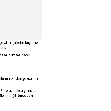
işe alım; şirketin büyüme
anı.
sarlarız ve nasıl
mlanan bir döngü üzerine
. Süre uzadıkça yalnızca
fleks değil;
önceden