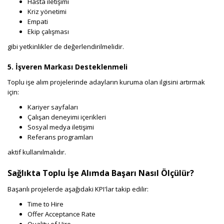
Hasta iletişimi
Kriz yönetimi
Empati
Ekip çalışması
gibi yetkinlikler de değerlendirilmelidir.
5. İşveren Markası Desteklenmeli
Toplu işe alım projelerinde adayların kuruma olan ilgisini artırmak
için:
Kariyer sayfaları
Çalışan deneyimi içerikleri
Sosyal medya iletişimi
Referans programları
aktif kullanılmalıdır.
Sağlıkta Toplu İşe Alımda Başarı Nasıl Ölçülür?
Başarılı projelerde aşağıdaki KPI'lar takip edilir:
Time to Hire
Offer Acceptance Rate
Quality of Hire