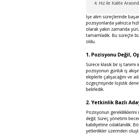
4. Hız ile Kalite Aras
İşe alım süreçlerinde başa
pozisyonlarda yalnızca hızl
olarak yakın zamanda yürü
tamamladık. Bu süreçte biz
oldu.
1. Pozisyonu Değil, O
Sürece klasik bir iş tanımı
pozisyonun günlük iş akışı
ekiplerle çalışacağını ve 
özgeçmişinde lojistik dene
belirledik.
2. Yetkinlik Bazlı Ad
Pozisyonun gerekliliklerin
değil; Süreç yönetimi bece
kabiliyetine odaklandık. B
yetkinlikler üzerinden oluş