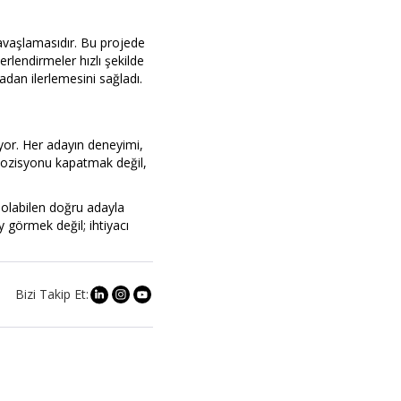
yavaşlamasıdır. Bu projede
rlendirmeler hızlı şekilde
dan ilerlemesini sağladı.
yor. Her adayın deneyimi,
 pozisyonu kapatmak değil,
 olabilen doğru adayla
y görmek değil; ihtiyacı
Bizi Takip Et: