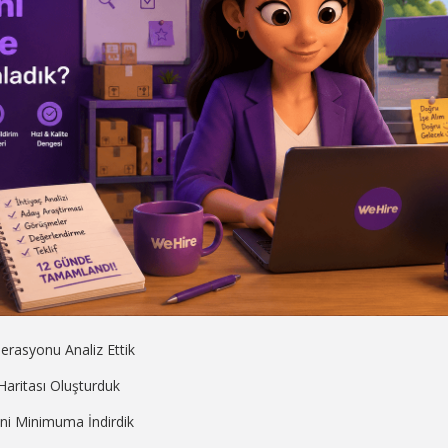
erasyonu Analiz Ettik
 Haritası Oluşturduk
rini Minimuma İndirdik