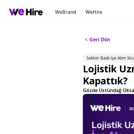
WeBrand
WeHire
Geri Dön
Sektör Bazlı​ İşe Alım Strat
Lojistik U
Kapattık?
Gözde Üstündağ Oks