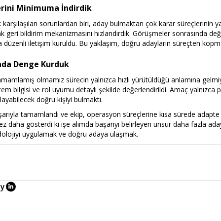
lerini Minimuma İndirdik
k karşılaşılan sorunlardan biri, aday bulmaktan çok karar süreçlerinin 
ak geri bildirim mekanizmasını hızlandırdık. Görüşmeler sonrasında değe
a düzenli iletişim kuruldu. Bu yaklaşım, doğru adayların süreçten kopma
sında Denge Kurduk
amamlamış olmamız sürecin yalnızca hızlı yürütüldüğü anlamına gelmi
tem bilgisi ve rol uyumu detaylı şekilde değerlendirildi. Amaç yalnızca
layabilecek doğru kişiyi bulmaktı.
şarıyla tamamlandı ve ekip, operasyon süreçlerine kısa sürede adapte
 kez daha gösterdi ki işe alımda başarıyı belirleyen unsur daha fazla ada
olojiyi uygulamak ve doğru adaya ulaşmak.
ay