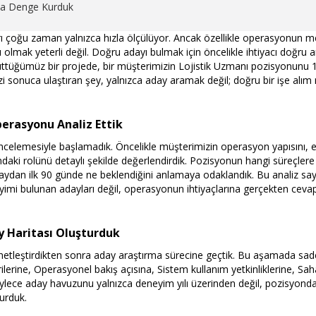
ında Denge Kurduk
rı çoğu zaman yalnızca hızla ölçülüyor. Ancak özellikle operasyonun m
ı olmak yeterli değil. Doğru adayı bulmak için öncelikle ihtiyacı doğru
ttüğümüz bir projede, bir müşterimizin Lojistik Uzmanı pozisyonunu 1
i sonuca ulaştıran şey, yalnızca aday aramak değil; doğru bir işe alı
perasyonu Analiz Ettik
 incelemesiyle başlamadık. Öncelikle müşterimizin operasyon yapısını, e
ndaki rolünü detaylı şekilde değerlendirdik. Pozisyonun hangi süreçle
adaydan ilk 90 günde ne beklendiğini anlamaya odaklandık. Bu analiz sa
yimi bulunan adayları değil, operasyonun ihtiyaçlarına gerçekten cevap 
ay Haritası Oluşturduk
i netleştirdikten sonra aday araştırma sürecine geçtik. Bu aşamada s
rilerine, Operasyonel bakış açısına, Sistem kullanım yetkinliklerine, 
öylece aday havuzunu yalnızca deneyim yılı üzerinden değil, pozisyonda
turduk.