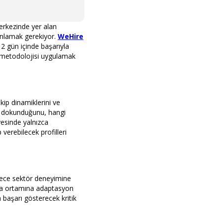
erkezinde yer alan
 anlamak gerekiyor.
WeHire
2 gün içinde başarıyla
m metodolojisi uygulamak
kip dinamiklerini ve
re dokunduğunu, hangi
yesinde yalnızca
verebilecek profilleri
adece sektör deneyimine
Saha ortamına adaptasyon
 başarı gösterecek kritik