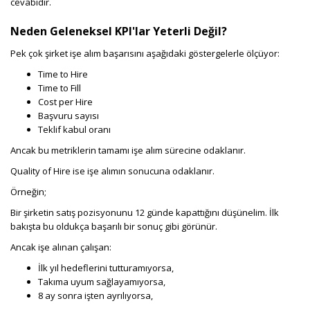
cevabıdır.
Neden Geleneksel KPI'lar Yeterli Değil?
Pek çok şirket işe alım başarısını aşağıdaki göstergelerle ölçüyor:
Time to Hire
Time to Fill
Cost per Hire
Başvuru sayısı
Teklif kabul oranı
Ancak bu metriklerin tamamı işe alım sürecine odaklanır.
Quality of Hire ise işe alımın sonucuna odaklanır.
Örneğin;
Bir şirketin satış pozisyonunu 12 günde kapattığını düşünelim. İlk
bakışta bu oldukça başarılı bir sonuç gibi görünür.
Ancak işe alınan çalışan:
İlk yıl hedeflerini tutturamıyorsa,
Takıma uyum sağlayamıyorsa,
8 ay sonra işten ayrılıyorsa,