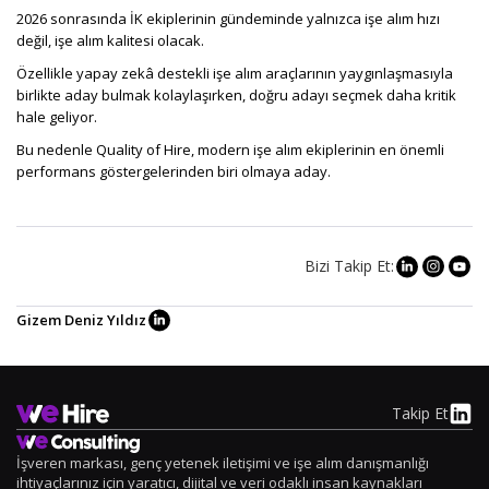
2026 sonrasında İK ekiplerinin gündeminde yalnızca işe alım hızı
değil, işe alım kalitesi olacak.
Özellikle yapay zekâ destekli işe alım araçlarının yaygınlaşmasıyla
birlikte aday bulmak kolaylaşırken, doğru adayı seçmek daha kritik
hale geliyor.
Bu nedenle Quality of Hire, modern işe alım ekiplerinin en önemli
performans göstergelerinden biri olmaya aday.
Bizi Takip Et:
Gizem Deniz Yıldız
Takip Et
İşveren markası, genç yetenek iletişimi ve işe alım danışmanlığı
ihtiyaçlarınız için yaratıcı, dijital ve veri odaklı insan kaynakları