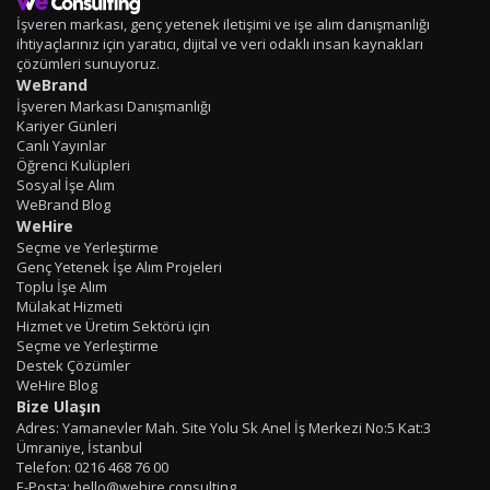
İşveren markası, genç yetenek iletişimi ve işe alım danışmanlığı
ihtiyaçlarınız için yaratıcı, dijital ve veri odaklı insan kaynakları
çözümleri sunuyoruz.
WeBrand
İşveren Markası Danışmanlığı
Kariyer Günleri
Canlı Yayınlar
Öğrenci Kulüpleri
Sosyal İşe Alım
WeBrand Blog
WeHire
Seçme ve Yerleştirme
Genç Yetenek İşe Alım Projeleri
Toplu İşe Alım
Mülakat Hizmeti
Hizmet ve Üretim Sektörü için
Seçme ve Yerleştirme
Destek Çözümler
WeHire Blog
Bize Ulaşın
Adres: Yamanevler Mah. Site Yolu Sk Anel İş Merkezi No:5 Kat:3
Ümraniye, İstanbul
Telefon: 0216 468 76 00
E-Posta: hello@wehire.consulting